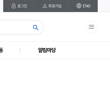
lock_open
person
language
로그인
회원가입
ENG
menu
search
close
동
알림마당