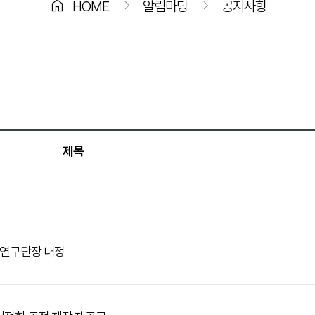
home
chevron_right
chevron_right
HOME
알림마당
공지사항
제목
 연구단장 내정