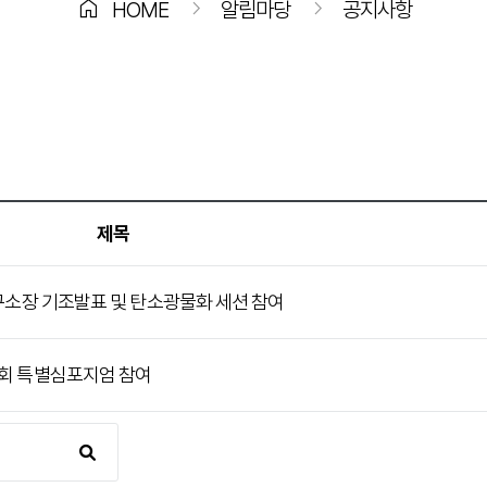
home
chevron_right
chevron_right
HOME
알림마당
공지사항
제목
환 연구소장 기조발표 및 탄소광물화 세션 참여
술대회 특별심포지엄 참여