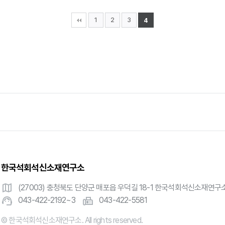
1
2
3
4
한국석회석신소재연구소
map
(27003) 충청북도 단양군 매포읍 우덕길 18-1 한국석회석신소재연구
support_agent
fax
043-422-2192~3
043-422-5581
© 한국석회석신소재연구소. All rights reserved.