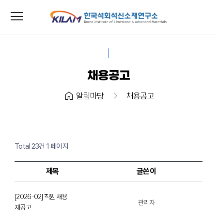
menu
close
채용공고
home
chevron_right
알림마당
채용공고
Total 23건
1 페이지
제목
글쓴이
[2026-02] 직원 채용
관리자
재공고