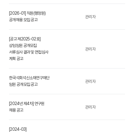
[2026-01] 직원(행정원)
관리자
공개채용 모집 공고
[공고 제2025-02호]
상임임원 공개모집
관리자
서류심사 결과 및 면접심사
계획 공고
한국석회석신소재연구재단
관리자
임원 공개모집 공고
[2024년 제4차] 연구원
관리자
채용 공고
[2024-03]