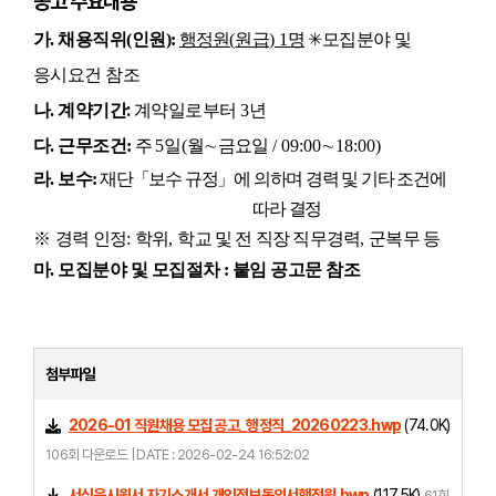
공고 주요내용
가
.
채용직위
(
인원
):
행정원
(
원급
) 1
명
✳
모집분야 및
응시요건 참조
:
나
.
계약기간
계약일로부터
3
년
다
.
근무조건
:
주
5
일
(
월
∼
금요일
/ 09:00
∼
18:00)
라
.
보수
:
재단
「
보수 규정
」
에 의하며 경력 및 기타 조건에
따라 결정
※
경력 인정
:
학위
,
학교 및 전 직장 직무경력
,
군복무 등
마
.
모집분야 및 모집절차 : 붙임 공고문 참조
첨부파일
2026-01 직원채용 모집 공고_행정직_20260223.hwp
(74.0K)
106회 다운로드 | DATE : 2026-02-24 16:52:02
서식응시원서 자기소개서 개인정보동의서행정원.hwp
(117.5K)
61회